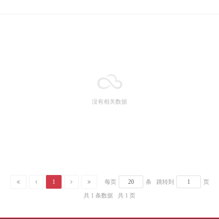
没有相关数据
1
每页
条
跳转到
页
共 1 条数据
共 1 页