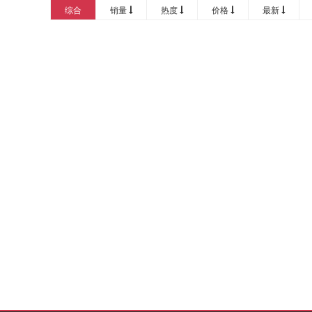
20000以上
综合
销量
热度
价格
最新