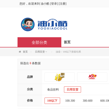
您好，欢迎来到
油小酷
[
登录
] [
注册
]
全部分类
首页
首页
日用百货
油壶 / 100以下搜索结果
筛选出
0
条数据
品牌
分类
食品饮料
日用百货
价格
100以下
100-300
300-600
600-10