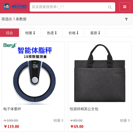
导航
筛选出
5
条数据
综合
销量
热度
价格
最新
电子体重秤
恒源祥精英公文包
￥199.00
销量 0
￥89.00
销量 0
￥119.00
￥69.00