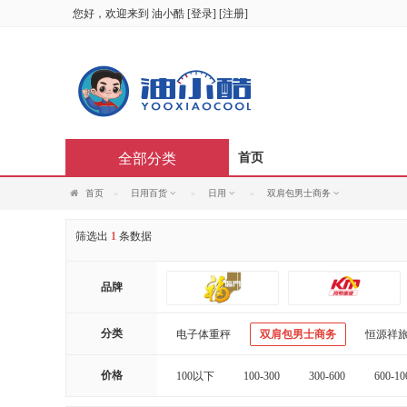
您好，欢迎来到
油小酷
[
登录
] [
注册
]
全部分类
首页
首页
日用百货
日用
双肩包男士商务
筛选出
1
条数据
品牌
分类
电子体重秤
双肩包男士商务
恒源祥旅
价格
100以下
100-300
300-600
600-10