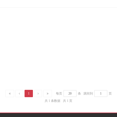
1
每页
条
跳转到
页
共 1 条数据
共 1 页