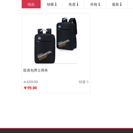
20000以上
综合
销量
热度
价格
最新
双肩包男士商务
￥159.00
销量 0
￥99.00